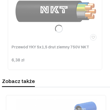
Przewód YKY 5x1,5 drut ziemny 750V NKT
Cena
6,38 zł
Zobacz także