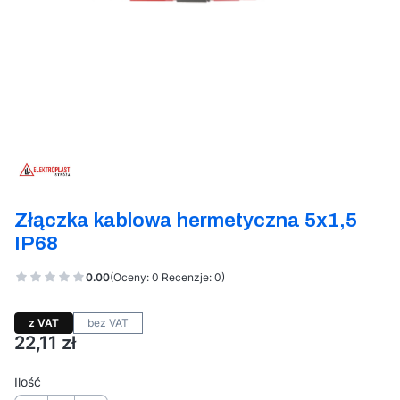
Etykiety
Złączka kablowa hermetyczna 5x1,5
IP68
0.00
(Oceny: 0 Recenzje: 0)
z VAT
bez VAT
Cena
22,11 zł
Ilość