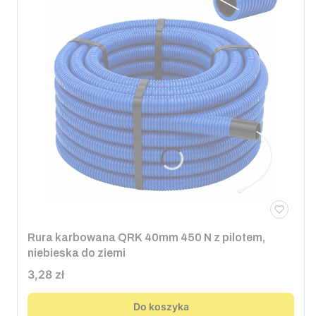
Rura karbowana QRK 40mm 450 N z pilotem,
niebieska do ziemi
Cena
3,28 zł
Do koszyka