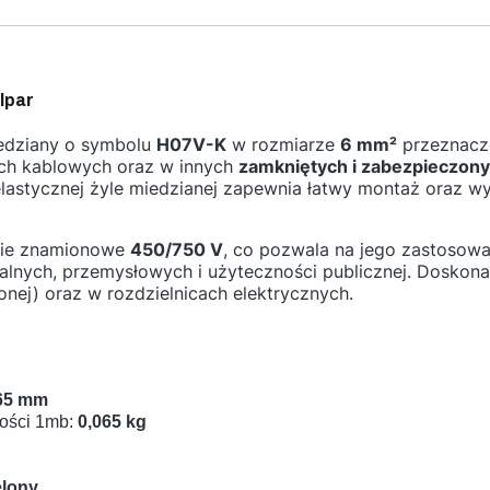
lpar
iedziany o symbolu
H07V-K
w rozmiarze
6 mm²
przeznaczo
ach kablowych oraz w innych
zamkniętych i zabezpieczon
 elastycznej żyle miedzianej zapewnia łatwy montaż oraz 
ęcie znamionowe
450/750 V
, co pozwala na jego zastosowa
alnych, przemysłowych i użyteczności publicznej. Doskona
onej) oraz w rozdzielnicach elektrycznych.
65 mm
ości 1mb:
0,065 kg
elony