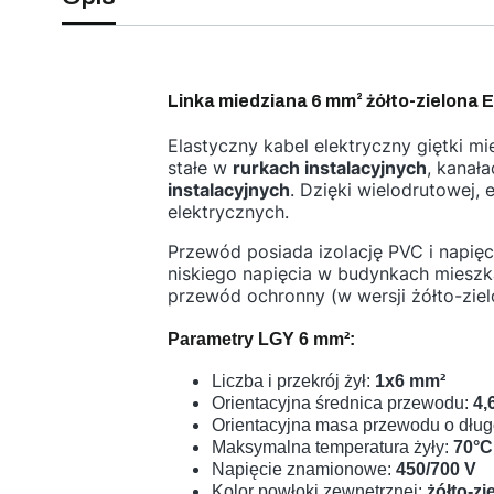
Linka miedziana 6 mm² żółto-zielona E
Elastyczny kabel elektryczny giętki m
stałe w
rurkach instalacyjnych
, kanał
instalacyjnych
. Dzięki wielodrutowej,
elektrycznych.
Przewód posiada izolację PVC i napi
niskiego napięcia w budynkach mieszk
przewód ochronny (w wersji żółto-ziel
Parametry LGY 6 mm²:
Liczba i przekrój żył:
1x6 mm²
Orientacyjna średnica przewodu:
4,
Orientacyjna masa przewodu o dług
Maksymalna temperatura żyły:
70°C
Napięcie znamionowe:
450/700
V
Kolor powłoki zewnętrznej:
żółto-zi