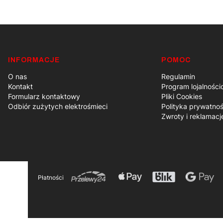
INFORMACJE
POMOC
Linki w stopce
O nas
Regulamin
Kontakt
Program lojalnośc
Formularz kontaktowy
Pliki Cookies
Odbiór zużytych elektrośmieci
Polityka prywatnoś
Zwroty i reklamacj
Płatności