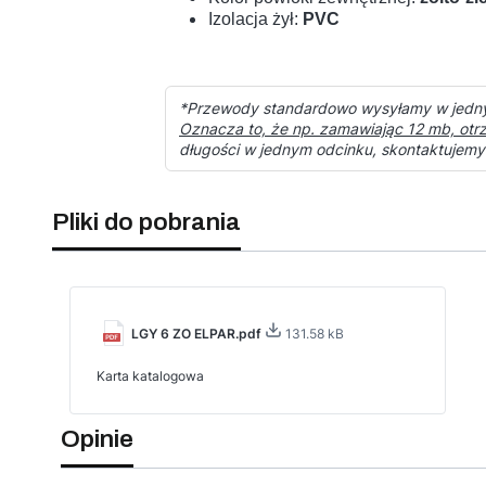
Izolacja żył:
PVC
*Przewody standardowo wysyłamy w jedn
Oznacza to, że np. zamawiając 12 mb, otr
długości w jednym odcinku, skontaktujemy
Pliki do pobrania
LGY 6 ZO ELPAR.pdf
131.58 kB
Karta katalogowa
Opinie