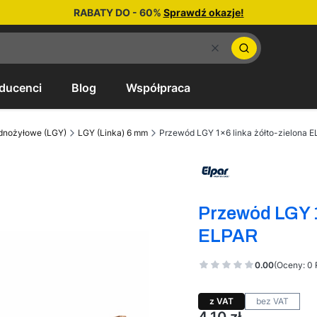
RABATY DO - 60%
Sprawdź okazje!
Wyczyść
Szukaj
ducenci
Blog
Współpraca
dnożyłowe (LGY)
LGY (Linka) 6 mm
Przewód LGY 1x6 linka żółto-zielona 
Etykiety
Przewód LGY 1
ELPAR
0.00
(Oceny: 0 
z VAT
bez VAT
Cena