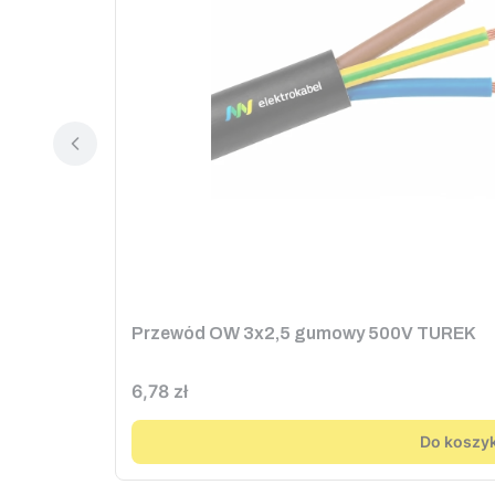
Przewód OW 3x2,5 gumowy 500V TUREK
Cena
6,78 zł
Do koszy