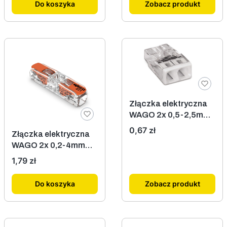
Do koszyka
Zobacz produkt
Złączka elektryczna
WAGO 2x 0,5-2,5mm
2273-202
Cena
0,67 zł
Złączka elektryczna
WAGO 2x 0,2-4mm
przelotowa 221-2411
Cena
1,79 zł
Do koszyka
Zobacz produkt