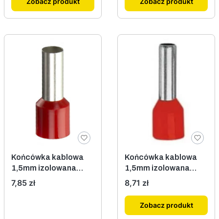
Zobacz produkt
Zobacz produkt
Końcówka kablowa
Końcówka kablowa
1,5mm izolowana
1,5mm izolowana
czerwona 100szt.
czerwona 100szt.
Cena
Cena
7,85 zł
8,71 zł
Zobacz produkt