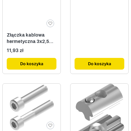
Złączka kablowa
hermetyczna 3x2,5
IP68
Cena
11,93 zł
Do koszyka
Do koszyka