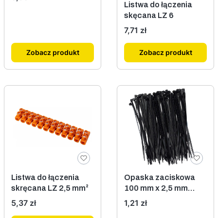
Listwa do łączenia
skęcana LZ 6
Cena
7,71 zł
Zobacz produkt
Zobacz produkt
Listwa do łączenia
Opaska zaciskowa
skręcana LZ 2,5 mm²
100 mm x 2,5 mm
czarna 100szt.
Cena
Cena
5,37 zł
1,21 zł