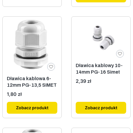
Dławica kablowy 10-
14mm PG-16 Simet
Dławica kablowa 6-
Cena
2,39 zł
12mm PG-13,5 SIMET
Cena
1,80 zł
Zobacz produkt
Zobacz produkt