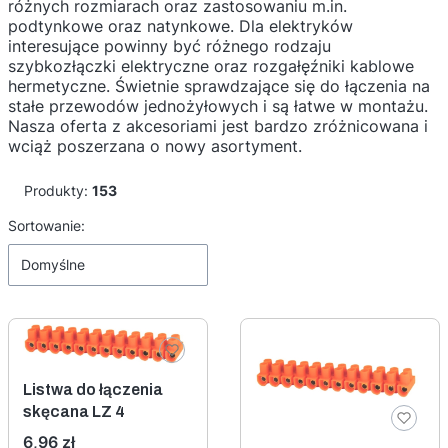
różnych rozmiarach oraz zastosowaniu m.in.
podtynkowe oraz natynkowe. Dla elektryków
interesujące powinny być różnego rodzaju
szybkozłączki elektryczne oraz rozgałęźniki kablowe
hermetyczne. Świetnie sprawdzające się do łączenia na
stałe przewodów jednożyłowych i są łatwe w montażu.
Nasza oferta z akcesoriami jest bardzo zróżnicowana i
wciąż poszerzana o nowy asortyment.
Produkty:
153
Lista produktów
Sortowanie:
Domyślne
Listwa do łączenia
skęcana LZ 4
Cena
6,96 zł