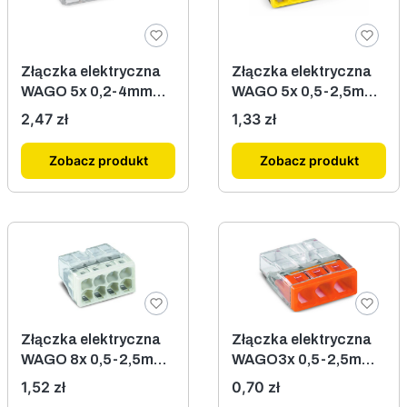
Złączka elektryczna
Złączka elektryczna
WAGO 5x 0,2-4mm
WAGO 5x 0,5-2,5mm
221-415
2273-205
Cena
Cena
2,47 zł
1,33 zł
Zobacz produkt
Zobacz produkt
Złączka elektryczna
Złączka elektryczna
WAGO 8x 0,5-2,5mm
WAGO3x 0,5-2,5mm
2273-208
2273-203
Cena
Cena
1,52 zł
0,70 zł