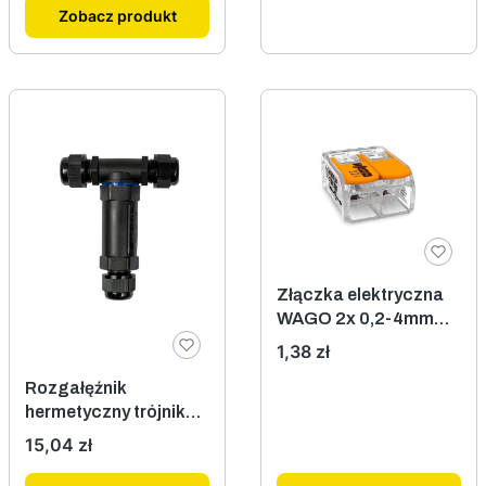
Zobacz produkt
Złączka elektryczna
WAGO 2x 0,2-4mm
221-412
Cena
1,38 zł
Rozgałęźnik
hermetyczny trójnik
3x2,5 IP68
Cena
15,04 zł