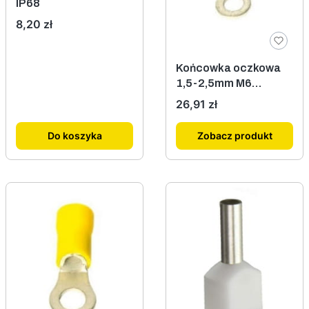
IP68
Cena
8,20 zł
Końcowka oczkowa
1,5-2,5mm M6
izolowana niebieska
Cena
26,91 zł
100szt.
Do koszyka
Zobacz produkt