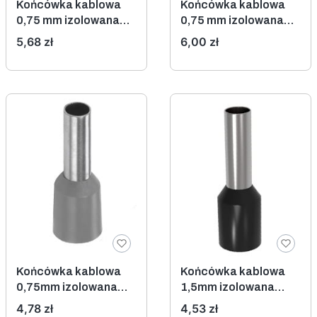
Końcówka kablowa
Końcówka kablowa
0,75 mm izolowana
0,75 mm izolowana
biała 100szt.
szara 100szt.
Cena
Cena
5,68 zł
6,00 zł
Końcówka kablowa
Końcówka kablowa
0,75mm izolowana
1,5mm izolowana
szara 100szt.
czarna 100szt.
Cena
Cena
4,78 zł
4,53 zł