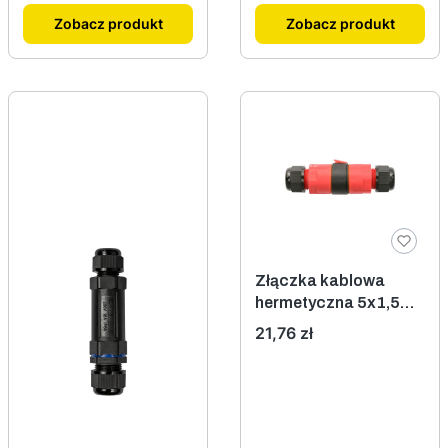
Zobacz produkt
Zobacz produkt
Złączka kablowa
hermetyczna 5x1,5
IP68
Cena
21,76 zł