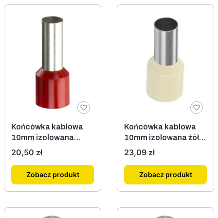
Końcówka kablowa
Końcówka kablowa
10mm izolowana
10mm izolowana żółta
czerwona 100szt.
100szt.
Cena
Cena
20,50 zł
23,09 zł
Zobacz produkt
Zobacz produkt