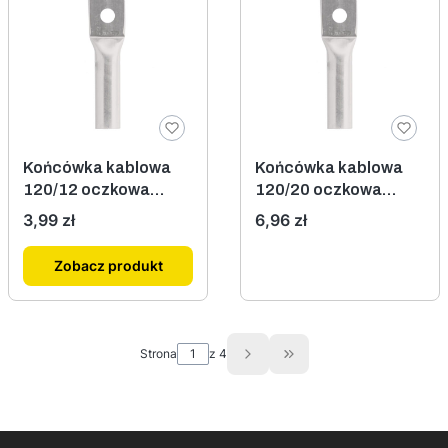
Końcówka kablowa
Końcówka kablowa
120/12 oczkowa
120/20 oczkowa
aluminiowa
aluminiowa
Cena
Cena
3,99 zł
6,96 zł
Zobacz produkt
Strona
z 4
Przejdź do ostatniej st