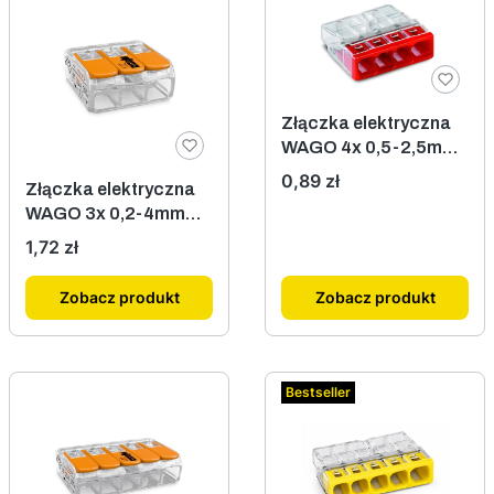
Złączka elektryczna
WAGO 4x 0,5-2,5mm
2273-204
Cena
0,89 zł
Złączka elektryczna
WAGO 3x 0,2-4mm
221-413
Cena
1,72 zł
Zobacz produkt
Zobacz produkt
Bestseller