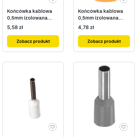
Końcówka kablowa
Końcówka kablowa
0,5mm izolowana
0,5mm izolowana
biała 100szt.
pomarańczowa
Cena
Cena
5,58 zł
4,78 zł
100szt.
Zobacz produkt
Zobacz produkt