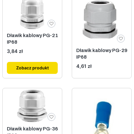
Dławik kablowy PG-21
IP68
Cena
Dławik kablowy PG-29
3,84 zł
IP68
Cena
4,61 zł
Zobacz produkt
Dławik kablowy PG-36