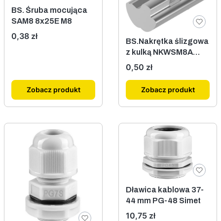
BS. Śruba mocująca
SAM8 8x25E M8
Cena
0,38 zł
BS.Nakrętka ślizgowa
z kulką NKWSM8A
600909
Cena
0,50 zł
Zobacz produkt
Zobacz produkt
Dławica kablowa 37-
44 mm PG-48 Simet
Cena
10,75 zł