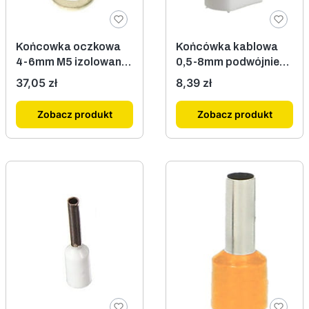
Końcowka oczkowa
Końcówka kablowa
4-6mm M5 izolowana
0,5-8mm podwójnie
żółta 100szt.
izolowana biała
Cena
Cena
37,05 zł
8,39 zł
100szt.
Zobacz produkt
Zobacz produkt