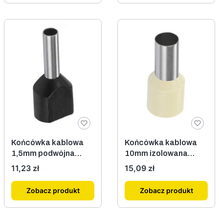
Końcówka kablowa
Końcówka kablowa
1,5mm podwójna
10mm izolowana
izolowana czarna
100szt.
Cena
Cena
11,23 zł
15,09 zł
100szt.
Zobacz produkt
Zobacz produkt