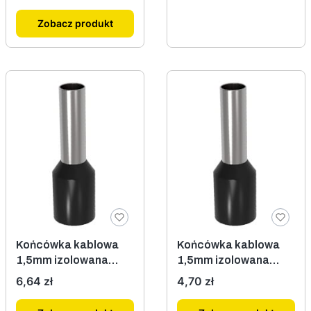
Zobacz produkt
Końcówka kablowa
Końcówka kablowa
1,5mm izolowana
1,5mm izolowana
czarna 100szt.
czarna 100szt.
Cena
Cena
6,64 zł
4,70 zł