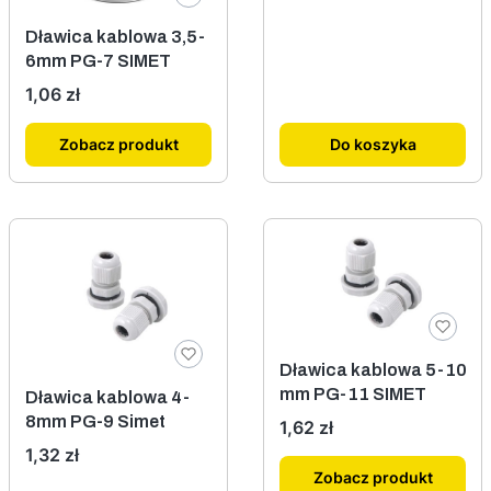
Dławica kablowa 3,5-
6mm PG-7 SIMET
Cena
1,06 zł
Zobacz produkt
Do koszyka
Dławica kablowa 5-10
mm PG-11 SIMET
Dławica kablowa 4-
8mm PG-9 Simet
Cena
1,62 zł
Cena
1,32 zł
Zobacz produkt