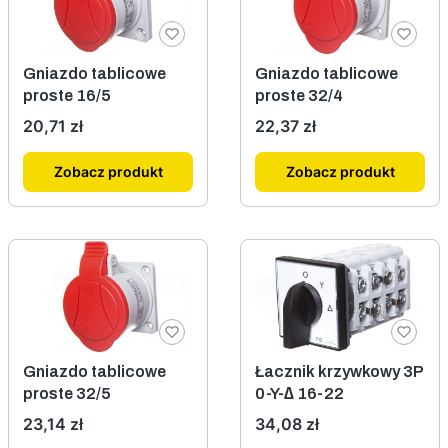
Gniazdo tablicowe
Gniazdo tablicowe
proste 16/5
proste 32/4
Cena
Cena
20,71 zł
22,37 zł
Zobacz produkt
Zobacz produkt
Gniazdo tablicowe
Łacznik krzywkowy 3P
proste 32/5
0-Y-∆ 16-22
Cena
Cena
23,14 zł
34,08 zł