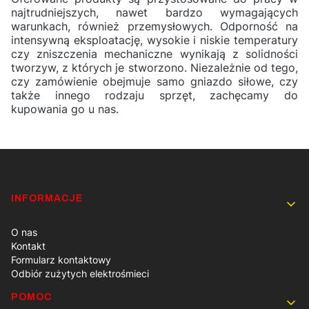
najtrudniejszych, nawet bardzo wymagających
warunkach, również przemysłowych. Odporność na
intensywną eksploatację, wysokie i niskie temperatury
czy zniszczenia mechaniczne wynikają z solidności
tworzyw, z których je stworzono. Niezależnie od tego,
czy zamówienie obejmuje samo gniazdo siłowe, czy
także innego rodzaju sprzęt, zachęcamy do
kupowania go u nas.
Linki w stopce
INFORMACJE
O nas
Kontakt
Formularz kontaktowy
Odbiór zużytych elektrośmieci
POMOC