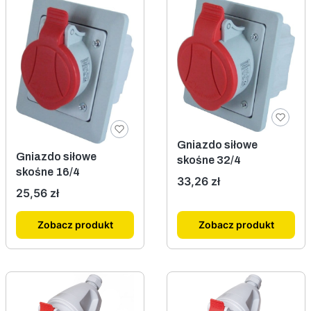
Gniazdo siłowe
Gniazdo siłowe
skośne 32/4
skośne 16/4
Cena
33,26 zł
Cena
25,56 zł
Zobacz produkt
Zobacz produkt