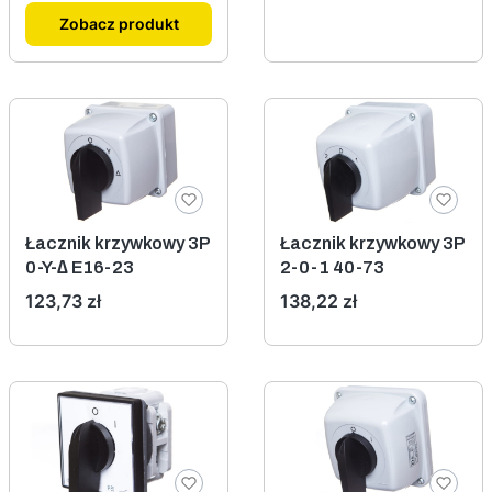
Zobacz produkt
Łacznik krzywkowy 3P
Łacznik krzywkowy 3P
0-Y-∆ E16-23
2-0-1 40-73
Cena
Cena
123,73 zł
138,22 zł