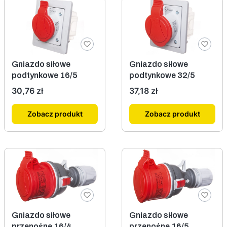
Gniazdo siłowe
Gniazdo siłowe
podtynkowe 16/5
podtynkowe 32/5
Cena
Cena
30,76 zł
37,18 zł
Zobacz produkt
Zobacz produkt
Gniazdo siłowe
Gniazdo siłowe
przenośne 16/4
przenośne 16/5