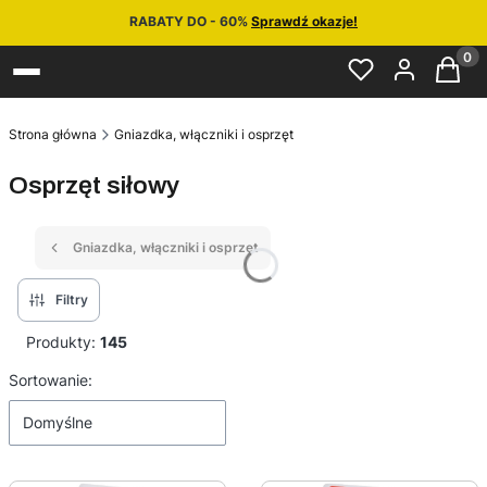
RABATY DO - 60%
Sprawdź okazje!
Produ
Strona główna
Gniazdka, włączniki i osprzęt
Osprzęt siłowy
Gniazdka, włączniki i osprzęt
Filtry
Produkty:
145
Lista produktów
Sortowanie:
Domyślne