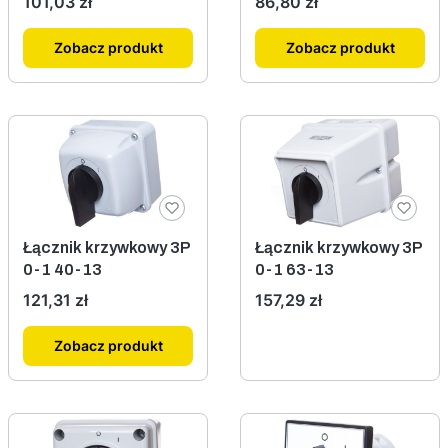
Cena
Cena
101,03 zł
86,80 zł
Zobacz produkt
Zobacz produkt
Łącznik krzywkowy 3P
Łącznik krzywkowy 3P
0-1 40-13
0-1 63-13
Cena
Cena
121,31 zł
157,29 zł
Zobacz produkt