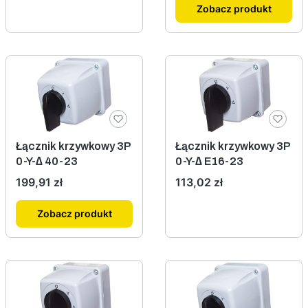
Zobacz produkt
Łącznik krzywkowy 3P
Łącznik krzywkowy 3P
0-Y-∆ 40-23
0-Y-∆ E16-23
Cena
Cena
199,91 zł
113,02 zł
Zobacz produkt