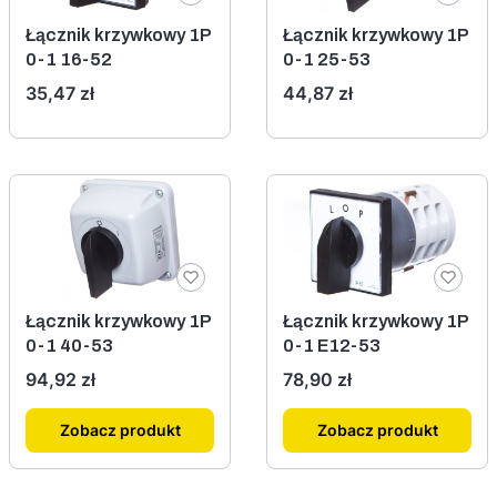
Łącznik krzywkowy 1P
Łącznik krzywkowy 1P
0-1 16-52
0-1 25-53
Cena
Cena
35,47 zł
44,87 zł
Łącznik krzywkowy 1P
Łącznik krzywkowy 1P
0-1 40-53
0-1 E12-53
Cena
Cena
94,92 zł
78,90 zł
Zobacz produkt
Zobacz produkt