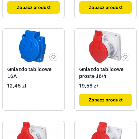
Zobacz produkt
Zobacz produkt
Gniazdo tablicowe
Gniazdo tablicowe
16A
proste 16/4
Cena
Cena
12,45 zł
19,58 zł
Zobacz produkt