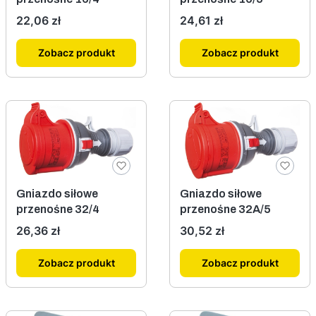
Cena
Cena
22,06 zł
24,61 zł
Zobacz produkt
Zobacz produkt
Gniazdo siłowe
Gniazdo siłowe
przenośne 32/4
przenośne 32A/5
Cena
Cena
26,36 zł
30,52 zł
Zobacz produkt
Zobacz produkt