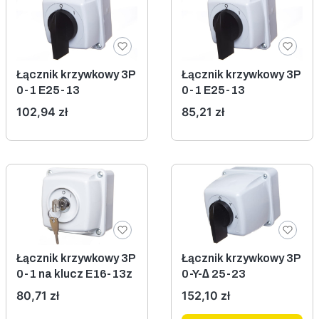
Łącznik krzywkowy 3P
Łącznik krzywkowy 3P
0-1 E25-13
0-1 E25-13
Cena
Cena
102,94 zł
85,21 zł
Łącznik krzywkowy 3P
Łącznik krzywkowy 3P
0-1 na klucz E16-13z
0-Y-∆ 25-23
Cena
Cena
80,71 zł
152,10 zł