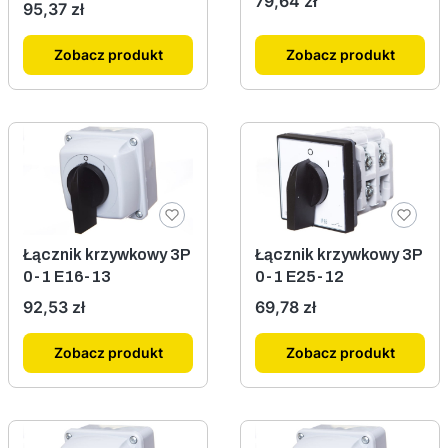
79,64 zł
Cena
95,37 zł
Zobacz produkt
Zobacz produkt
Łącznik krzywkowy 3P
Łącznik krzywkowy 3P
0-1 E16-13
0-1 E25-12
Cena
Cena
92,53 zł
69,78 zł
Zobacz produkt
Zobacz produkt