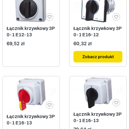
Łącznik krzywkowy 3P
Łącznik krzywkowy 3P
0-1 E12-13
0-1 E16-12
Cena
Cena
69,52 zł
60,32 zł
Zobacz produkt
Łącznik krzywkowy 3P
Łącznik krzywkowy 3P
0-1 E16-13
0-1 E16-13
Cena