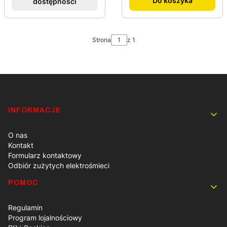
Do koszyka
dostępności
Strona
z 1
Linki w stopce
INFORMACJE
O nas
Kontakt
Formularz kontaktowy
Odbiór zużytych elektrośmieci
POMOC
Regulamin
Program lojalnościowy