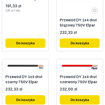
100mb ELPAR
Cena
191,33 zł
Cena jednostkowa
1,91 zł / mb.
Przewód DY 1x4 drut
brązowy 750V Elpar
Cena
232,33 zł
Do koszyka
Do koszyka
Przewód DY 1x4 drut
Przewód DY 1x4 drut
czarny 750V Elpar
czerwony 750V Elpar
Cena
Cena
232,33 zł
232,00 zł
Do koszyka
Do koszyka