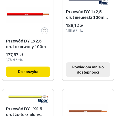
Przewód DY 1x2,5
drut niebieski 100mb
750V Elpar
Cena
188,12 zł
Cena jednostkowa
1,88 zł / mb.
Przewód DY 1x2,5
drut czerwony 100mb
750V Elpar
Cena
177,67 zł
Cena jednostkowa
1,78 zł / mb.
Powiadom mnie o
Do koszyka
dostępności
Przewód DY 1X2,5
drut żółto-zielony