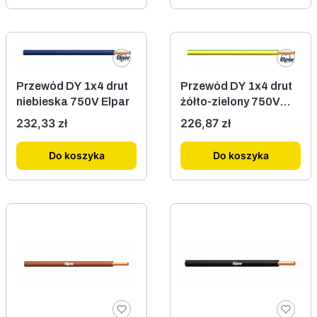
Przewód DY 1x4 drut
Przewód DY 1x4 drut
niebieska 750V Elpar
żółto-zielony 750V
Elpar
Cena
Cena
232,33 zł
226,87 zł
Do koszyka
Do koszyka