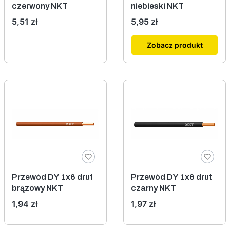
czerwony NKT
niebieski NKT
Cena
Cena
5,51 zł
5,95 zł
Zobacz produkt
Przewód DY 1x6 drut
Przewód DY 1x6 drut
brązowy NKT
czarny NKT
Cena
Cena
1,94 zł
1,97 zł