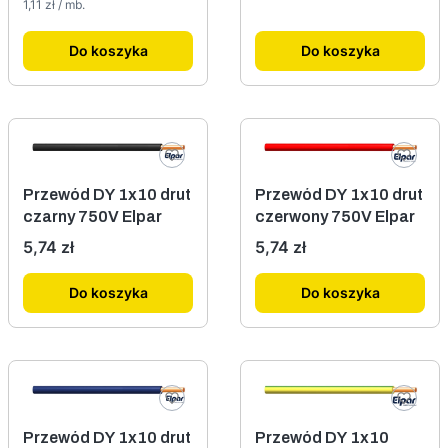
Cena jednostkowa
1,11 zł / mb.
Do koszyka
Do koszyka
Przewód DY 1x10 drut
Przewód DY 1x10 drut
czarny 750V Elpar
czerwony 750V Elpar
Cena
Cena
5,74 zł
5,74 zł
Do koszyka
Do koszyka
Przewód DY 1x10 drut
Przewód DY 1x10