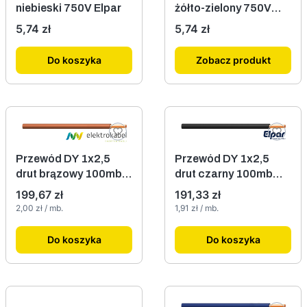
niebieski 750V Elpar
żółto-zielony 750V
Elpar
Cena
Cena
5,74 zł
5,74 zł
Do koszyka
Zobacz produkt
Przewód DY 1x2,5
Przewód DY 1x2,5
drut brązowy 100mb
drut czarny 100mb
750V Turek
750V Elpar
Cena
Cena
199,67 zł
191,33 zł
Cena jednostkowa
Cena jednostkowa
2,00 zł / mb.
1,91 zł / mb.
Do koszyka
Do koszyka