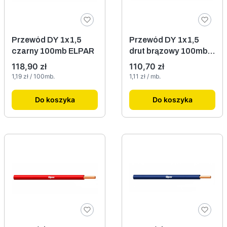
Przewód DY 1x1,5
Przewód DY 1x1,5
czarny 100mb ELPAR
drut brązowy 100mb
750V Elpar
Cena
Cena
118,90 zł
110,70 zł
Cena jednostkowa
Cena jednostkowa
1,19 zł / 100mb.
1,11 zł / mb.
Do koszyka
Do koszyka