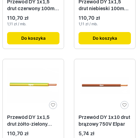
Przewód DY 1x1,5
Przewód DY 1x1,5
drut czerwony 100mb
drut niebieski 100mb
750V Elpar
750V Elpar
Cena
Cena
110,70 zł
110,70 zł
Cena jednostkowa
Cena jednostkowa
1,11 zł / mb.
1,11 zł / mb.
Do koszyka
Do koszyka
Przewód DY 1x1,5
Przewód DY 1x10 drut
drut żółto-zielony
brązowy 750V Elpar
100mb 750V Elpar
Cena
Cena
110,70 zł
5,74 zł