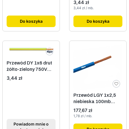
Cena
3,44 zł
Cena jednostkowa
3,44 zł / mb.
Do koszyka
Do koszyka
Przewód DY 1x6 drut
żółto-zielony 750V
Elpar
Cena
3,44 zł
Przewód LGY 1x2,5
niebieska 100mb
ELPAR
Cena
177,67 zł
Cena jednostkowa
1,78 zł / mb.
Powiadom mnie o