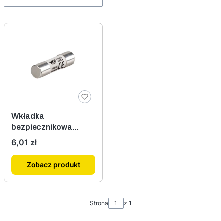
Wkładka
bezpiecznikowa
10x38 gPV 20A DC
Cena
6,01 zł
Zobacz produkt
Strona
z 1