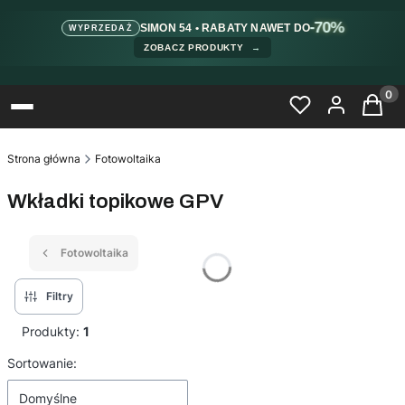
-70%
SIMON 54 • RABATY NAWET DO
WYPRZEDAŻ
ZOBACZ PRODUKTY
→
Produ
Strona główna
Fotowoltaika
Wkładki topikowe GPV
Fotowoltaika
Filtry
Produkty:
1
Lista produktów
Sortowanie:
Domyślne