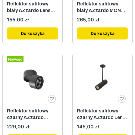
Reflektor sufitowy
Reflektor sufitowy
biały AZzardo Lens
biały AZzardo MONA
Square AZ3513
12W 3000K AZ4538
Cena
Cena
155,00 zł
265,00 zł
Do koszyka
Do koszyka
Nowość
Reflektor sufitowy
Reflektor sufitowy
czarny AZzardo
czarny AZzardo Lend
Costa 12W AZ6031
Round AZ3517
Cena
Cena
229,00 zł
145,00 zł