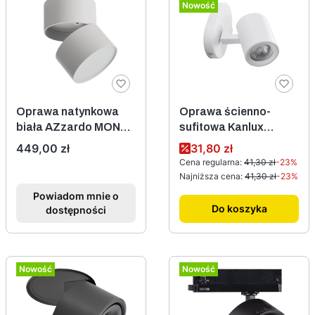
Nowość
Oprawa natynkowa
Oprawa ścienno-
biała AZzardo MONA
sufitowa Kanlux
CCT 15W AZ6038
LAURIN EL-10 W,
Cena
Cena promocyjna
449,00 zł
31,80 zł
model 29120
Cena regularna:
41,30 zł
-23%
Najniższa cena:
41,30 zł
-23%
Powiadom mnie o
Do koszyka
dostępności
Nowość
Nowość