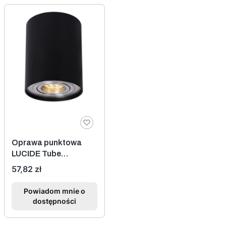
Oprawa punktowa
LUCIDE Tube
Downlight
Cena
57,82 zł
22952/01/30
Powiadom mnie o
dostępności