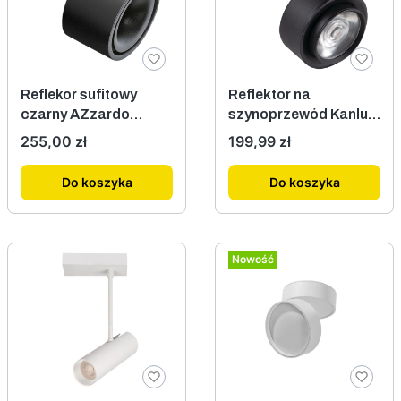
Reflekor sufitowy
Reflektor na
czarny AZzardo
szynoprzewód Kanlux
Costa AZ2706
BTL 28W-940-B,
Cena
Cena
255,00 zł
199,99 zł
model 35657
Do koszyka
Do koszyka
Nowość