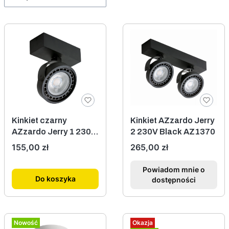
Kinkiet czarny
Kinkiet AZzardo Jerry
AZzardo Jerry 1 230V
2 230V Black AZ1370
Black AZ1367
Cena
Cena
155,00 zł
265,00 zł
Powiadom mnie o
Do koszyka
dostępności
Nowość
Okazja