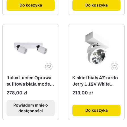
Do koszyka
Do koszyka
Italux Lucien Oprawa
Kinkiet biały AZzardo
sufitowa biała model:
Jerry 1 12V White
FH31312A11
AZ1364
Cena
Cena
278,00 zł
219,00 zł
Powiadom mnie o
Do koszyka
dostępności