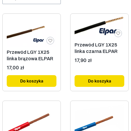
Przewód LGY 1X25
linka czarna ELPAR
Przewód LGY 1X25
linka brązowa ELPAR
Cena
17,90 zł
Cena
17,00 zł
Do koszyka
Do koszyka