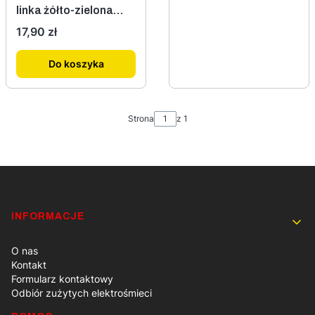
linka żółto-zielona
ELPAR
Cena
17,90 zł
Do koszyka
Strona
z 1
Linki w stopce
INFORMACJE
O nas
Kontakt
Formularz kontaktowy
Odbiór zużytych elektrośmieci