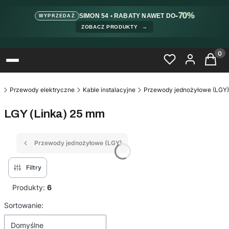
-70%
SIMON 54 • RABATY NAWET DO
WYPRZEDAŻ
ZOBACZ PRODUKTY
→
Produ
a
Przewody elektryczne
Kable instalacyjne
Przewody jednożyłowe (LGY)
LGY (Linka) 25 mm
Przewody jednożyłowe (LGY)
Filtry
Produkty:
6
Lista produktów
Sortowanie:
Domyślne