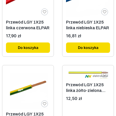
Przewód LGY 1X25
Przewód LGY 1X25
linka czerwona ELPAR
linka niebieska ELPAR
Cena
Cena
17,90 zł
16,81 zł
Do koszyka
Do koszyka
Przewód LGY 1X25
linka żółto-zielona
TUREK
Cena
12,50 zł
Przewód LGY 1X25