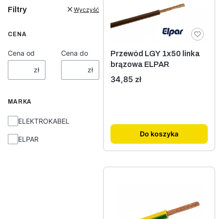
Filtry
Wyczyść
CENA
Cena od
Cena do
Przewód LGY 1x50 linka
brązowa ELPAR
zł
zł
Cena
34,85 zł
MARKA
Marka
ELEKTROKABEL
Do koszyka
ELPAR