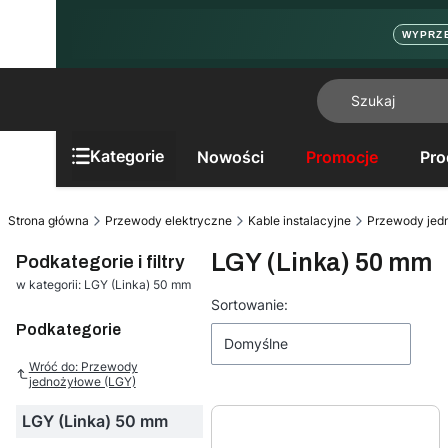
WYPRZ
Kategorie
Nowości
Promocje
Pro
Strona główna
Przewody elektryczne
Kable instalacyjne
Przewody jed
LGY (Linka) 50 mm
Podkategorie i filtry
w kategorii: LGY (Linka) 50 mm
Lista produktów
Sortowanie:
Podkategorie
Domyślne
Wróć do: Przewody
jednożyłowe (LGY)
LGY (Linka) 50 mm