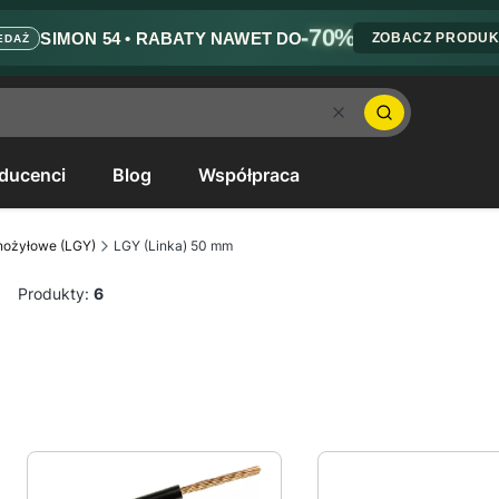
-70%
SIMON 54 • RABATY NAWET DO
ZOBACZ PRODU
EDAŻ
Wyczyść
Szukaj
ducenci
Blog
Współpraca
nożyłowe (LGY)
LGY (Linka) 50 mm
Produkty:
6