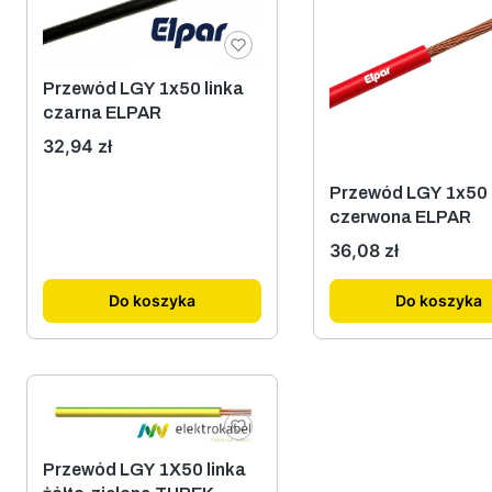
Przewód LGY 1x50 linka
czarna ELPAR
Cena
32,94 zł
Przewód LGY 1x50 
czerwona ELPAR
Cena
36,08 zł
Do koszyka
Do koszyka
Przewód LGY 1X50 linka