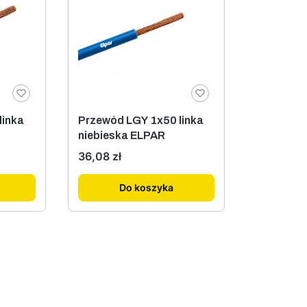
linka
Przewód LGY 1x50 linka
niebieska ELPAR
Cena
36,08 zł
Do koszyka