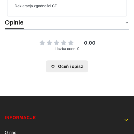
Deklaracja zgodności CE
Opinie
0.00
Liczba ocen: 0
Oceń i opisz
Linki w stopce
INFORMACJE
O nas