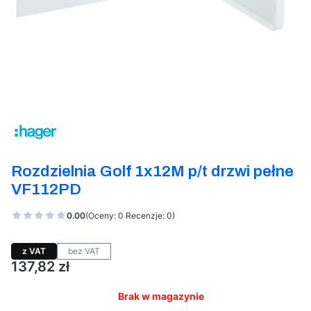
Etykiety
Rozdzielnia Golf 1x12M p/t drzwi pełne
VF112PD
0.00
(Oceny: 0 Recenzje: 0)
z VAT
bez VAT
Cena
137,82 zł
Brak w magazynie