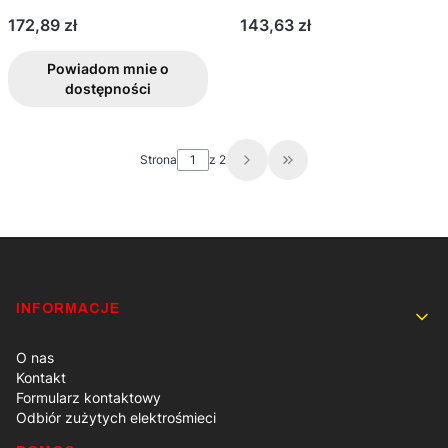
Cena
Cena
172,89 zł
143,63 zł
Powiadom mnie o
dostępności
Strona
z 2
Przejdź do ostatniej st
Linki w stopce
INFORMACJE
O nas
Kontakt
Formularz kontaktowy
Odbiór zużytych elektrośmieci