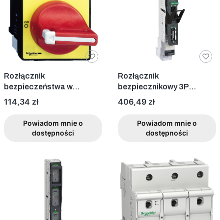
Rozłącznik
Rozłącznik
bezpieczeństwa w
bezpiecznikowy 3P
obudowie 63A
100mm M8
Cena
Cena
114,34 zł
406,49 zł
Powiadom mnie o
Powiadom mnie o
dostępności
dostępności