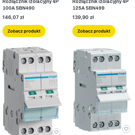
Rozłącznik izolacyjny 4P
Rozłącznik izolacyjny 4P
100A SBN490
125A SBN499
Cena
Cena
146,07 zł
139,90 zł
Zobacz produkt
Zobacz produkt