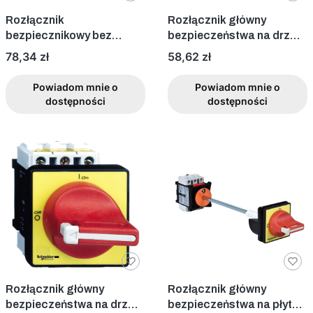
Rozłącznik
Rozłącznik główny
bezpiecznikowy bez
bezpieczeństwa na drzwi
wkładek 1P 63A
20A
Cena
Cena
78,34 zł
58,62 zł
MGN02163
Powiadom mnie o
Powiadom mnie o
dostępności
dostępności
Rozłącznik główny
Rozłącznik główny
bezpieczeństwa na drzwi
bezpieczeństwa na płytę