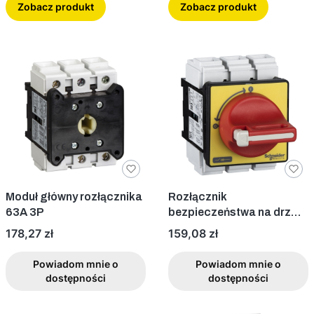
Zobacz produkt
Zobacz produkt
Moduł główny rozłącznika
Rozłącznik
63A 3P
bezpieczeństwa na drzwi
w obudowie 3P 63A VCF3
Cena
Cena
178,27 zł
159,08 zł
Powiadom mnie o
Powiadom mnie o
dostępności
dostępności