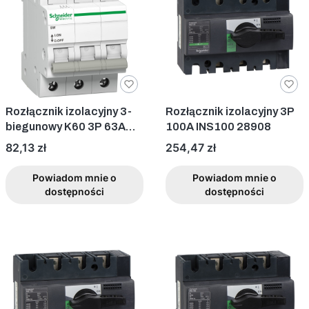
Rozłącznik izolacyjny 3-
Rozłącznik izolacyjny 3P
biegunowy K60 3P 63A
100A INS100 28908
A9S62363
Cena
Cena
82,13 zł
254,47 zł
Powiadom mnie o
Powiadom mnie o
dostępności
dostępności