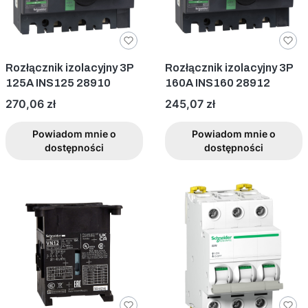
Rozłącznik izolacyjny 3P
Rozłącznik izolacyjny 3P
125A INS125 28910
160A INS160 28912
Cena
Cena
270,06 zł
245,07 zł
Powiadom mnie o
Powiadom mnie o
dostępności
dostępności