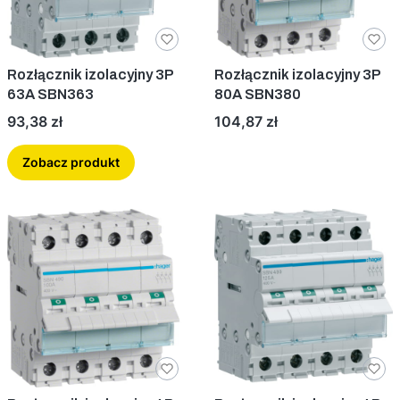
Rozłącznik izolacyjny 3P
Rozłącznik izolacyjny 3P
63A SBN363
80A SBN380
Cena
Cena
93,38 zł
104,87 zł
Zobacz produkt