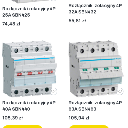
Rozłącznik izolacyjny 4P
Rozłącznik izolacyjny 4P
32A SBN432
25A SBN425
Cena
55,81 zł
Cena
74,48 zł
Rozłącznik izolacyjny 4P
Rozłącznik izolacyjny 4P
40A SBN440
63A SBN463
Cena
Cena
105,39 zł
105,94 zł