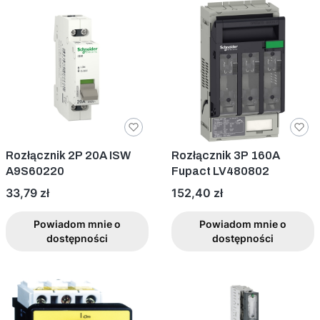
Rozłącznik 2P 20A ISW
Rozłącznik 3P 160A
A9S60220
Fupact LV480802
Cena
Cena
33,79 zł
152,40 zł
Powiadom mnie o
Powiadom mnie o
dostępności
dostępności