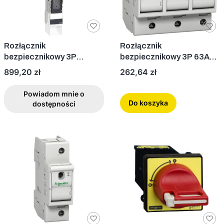
Rozłącznik
Rozłącznik
bezpiecznikowy 3P
bezpiecznikowy 3P 63A
180mm M12
bez wkładek
Cena
Cena
899,20 zł
262,64 zł
Powiadom mnie o
Do koszyka
dostępności