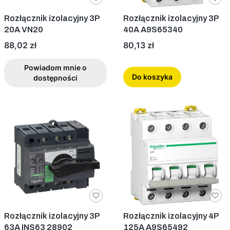
Rozłącznik izolacyjny 3P
Rozłącznik izolacyjny 3P
20A VN20
40A A9S65340
Cena
Cena
88,02 zł
80,13 zł
Powiadom mnie o
Do koszyka
dostępności
Rozłącznik izolacyjny 3P
Rozłącznik izolacyjny 4P
63A INS63 28902
125A A9S65492