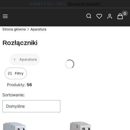
RABATY DO - 60%
Sprawdź okazje!
Produ
Otwórz wyszukiwark
Strona główna
Aparatura
Rozłączniki
Aparatura
Filtry
Produkty:
56
Lista produktów
Sortowanie:
Domyślne