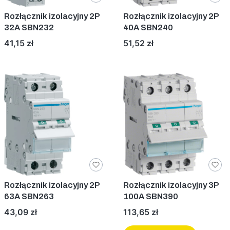
Rozłącznik izolacyjny 2P
Rozłącznik izolacyjny 2P
32A SBN232
40A SBN240
Cena
Cena
41,15 zł
51,52 zł
Rozłącznik izolacyjny 2P
Rozłącznik izolacyjny 3P
63A SBN263
100A SBN390
Cena
Cena
43,09 zł
113,65 zł