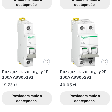
dostępności
dostępności
Rozłącznik izolacyjny 1P
Rozłącznik izolacyjny 2P
100A A9S65191
100A A9S65291
Cena
Cena
19,73 zł
40,05 zł
Powiadom mnie o
Powiadom mnie o
dostępności
dostępności