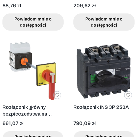
25A
3P 20A VCCF01
Cena
Cena
88,76 zł
209,62 zł
Powiadom mnie o
Powiadom mnie o
dostępności
dostępności
Rozłącznik główny
Rozłącznik INS 3P 250A
bezpieczeństwa na
ściankę 175A Vario
Cena
Cena
661,07 zł
790,09 zł
VCCF6
Powiadom mnie o
Powiadom mnie o