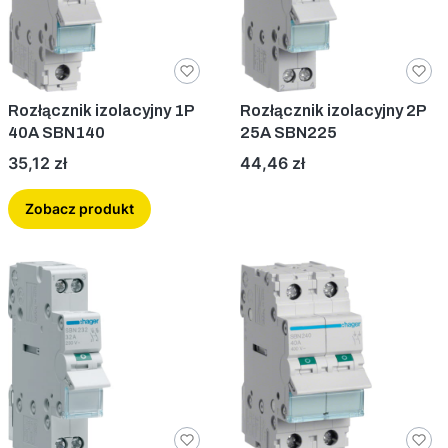
Rozłącznik izolacyjny 1P
Rozłącznik izolacyjny 2P
40A SBN140
25A SBN225
Cena
Cena
35,12 zł
44,46 zł
Zobacz produkt