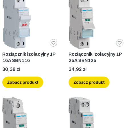
Rozłącznik izolacyjny 1P
Rozłącznik izolacyjny 1P
16A SBN116
25A SBN125
Cena
Cena
30,38 zł
34,92 zł
Zobacz produkt
Zobacz produkt